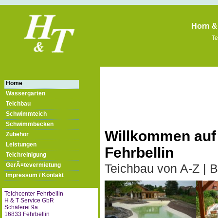
Horn &
Te
Home
Wassergarten
Teichbau
Schwimmteich
Schwimmbecken
Willkommen auf 
Zubehör
Leistungen
Fehrbellin
Teichreinigung
GerÃ¤tevermietung
Teichbau von A-Z | 
Impressum / Kontakt
Teichcenter Fehrbellin
H & T Service GbR
Schäferei 9a
16833 Fehrbellin