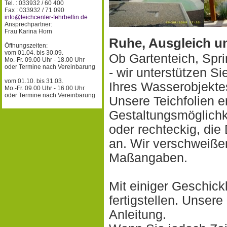
Tel. : 033932 / 60 400
Fax : 033932 / 71 090
info@teichcenter-fehrbellin.de
Ansprechpartner:
Frau Karina Horn
Ruhe, Ausgleich u
Öffnungszeiten:
vom 01.04. bis 30.09.
Ob Gartenteich, Spr
Mo.-Fr. 09.00 Uhr - 18.00 Uhr
oder Termine nach Vereinbarung
- wir unterstützen S
vom 01.10. bis 31.03.
Ihres Wasserobjekte
Mo.-Fr. 09.00 Uhr - 16.00 Uhr
oder Termine nach Vereinbarung
Unsere Teichfolien e
Gestaltungsmöglichke
oder rechteckig, di
an. Wir verschweiße
Maßangaben.
Mit einiger Geschickl
fertigstellen. Unser
Anleitung.