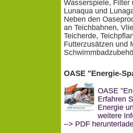
Wasserspiele, Filter
Lunaqua und Lunaga
Neben den Oaseprodu
an Teichbahnen, Vli
Teicherde, Teichpflan
Futterzusätzen und
Schwimmbadzubehö
OASE "Energie-Sp
OASE "Ene
Erfahren 
Energie u
weitere I
--> PDF herunterlad